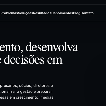
o
Problemas
Soluções
Resultados
Depoimentos
Blog
Contato
ento, desenvolva
e decisões em
presários, sócios, diretores e
ionalizar a gestão e preparar
resas em crescimento, médias