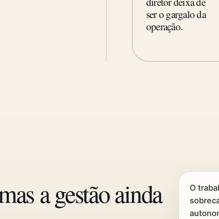
diretor deixa de
ser o gargalo da
operação.
mas a gestão ainda
O traba
sobreca
autonom